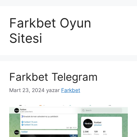
Farkbet Oyun
Sitesi
Farkbet Telegram
Mart 23, 2024
yazar
Farkbet