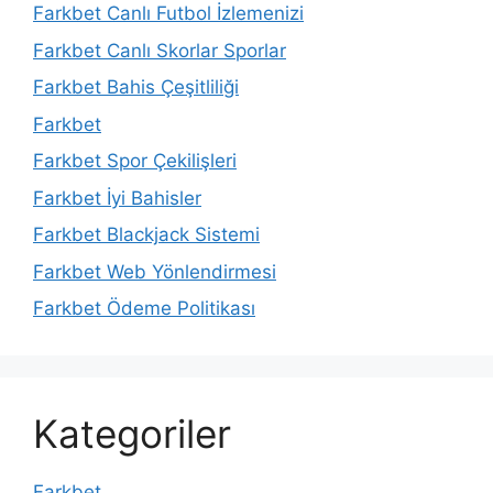
Farkbet Canlı Futbol İzlemenizi
Farkbet Canlı Skorlar Sporlar
Farkbet Bahis Çeşitliliği
Farkbet
Farkbet Spor Çekilişleri
Farkbet İyi Bahisler
Farkbet Blackjack Sistemi
Farkbet Web Yönlendirmesi
Farkbet Ödeme Politikası
Kategoriler
Farkbet