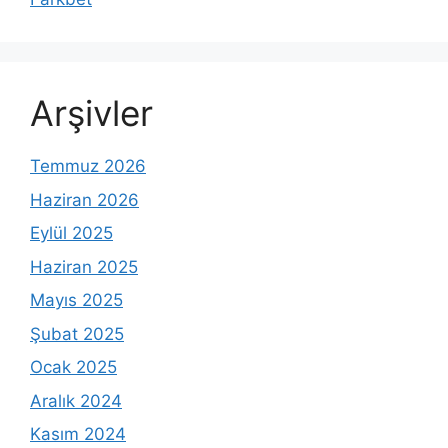
Arşivler
Temmuz 2026
Haziran 2026
Eylül 2025
Haziran 2025
Mayıs 2025
Şubat 2025
Ocak 2025
Aralık 2024
Kasım 2024