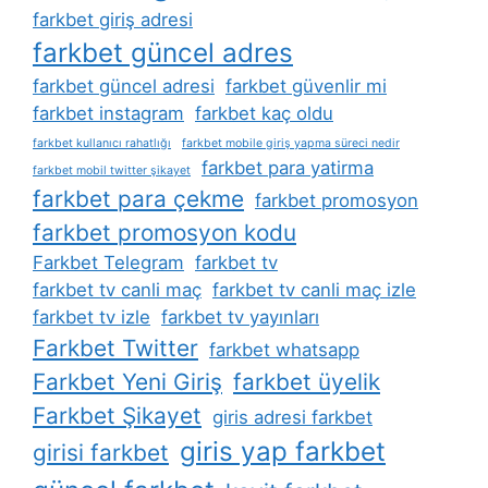
farkbet giriş adresi
farkbet güncel adres
farkbet güncel adresi
farkbet güvenlir mi
farkbet instagram
farkbet kaç oldu
farkbet kullanıcı rahatlığı
farkbet mobile giriş yapma süreci nedir
farkbet para yatirma
farkbet mobil twitter şikayet
farkbet para çekme
farkbet promosyon
farkbet promosyon kodu
Farkbet Telegram
farkbet tv
farkbet tv canli maç
farkbet tv canli maç izle
farkbet tv izle
farkbet tv yayınları
Farkbet Twitter
farkbet whatsapp
Farkbet Yeni Giriş
farkbet üyelik
Farkbet Şikayet
giris adresi farkbet
giris yap farkbet
girisi farkbet