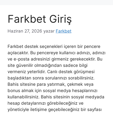
Farkbet Giriş
Haziran 27, 2026
yazar
Farkbet
Farkbet destek seçenekleri içeren bir pencere
açılacaktır. Bu pencereye kullanıcı adınızı, adınızı
ve e-posta adresinizi girmeniz gerekecektir. Bu
site güvenilir olmadığından sadece bilgi
vermeniz yeterlidir. Canlı destek görüşmesi
başladıktan sonra sorularınızı sorabilirsiniz.
Bahis sitesine para yatırmak, çekmek veya
bonus almak için sosyal medya hesaplarınızı
kullanabilirsiniz. Bahis sitesinin sosyal medyada
hesap detaylarınızı görebileceğiniz ve
yöneticiyle iletişime geçebileceğiniz bir sayfası