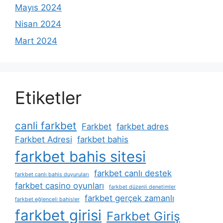
Mayıs 2024
Nisan 2024
Mart 2024
Etiketler
canli farkbet
Farkbet
farkbet adres
Farkbet Adresi
farkbet bahis
farkbet bahis sitesi
farkbet canlı destek
farkbet canlı bahis duyuruları
farkbet casino oyunları
farkbet düzenli denetimler
farkbet gerçek zamanlı
farkbet eğlenceli bahisler
farkbet girisi
Farkbet Giriş