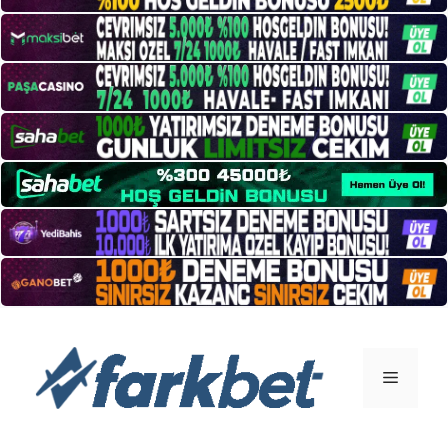
İçeriğe
atla
Menü