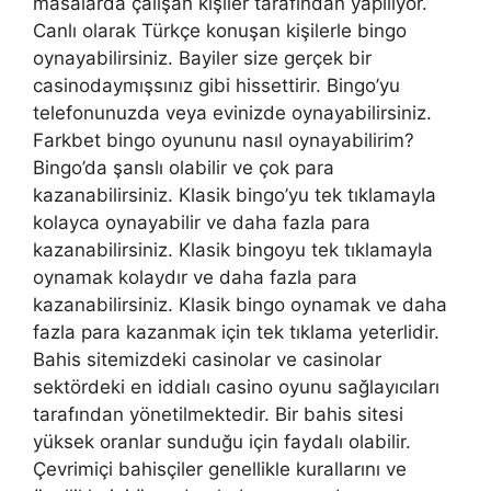
masalarda çalışan kişiler tarafından yapılıyor.
Canlı olarak Türkçe konuşan kişilerle bingo
oynayabilirsiniz. Bayiler size gerçek bir
casinodaymışsınız gibi hissettirir. Bingo’yu
telefonunuzda veya evinizde oynayabilirsiniz.
Farkbet bingo oyununu nasıl oynayabilirim?
Bingo’da şanslı olabilir ve çok para
kazanabilirsiniz. Klasik bingo’yu tek tıklamayla
kolayca oynayabilir ve daha fazla para
kazanabilirsiniz. Klasik bingoyu tek tıklamayla
oynamak kolaydır ve daha fazla para
kazanabilirsiniz. Klasik bingo oynamak ve daha
fazla para kazanmak için tek tıklama yeterlidir.
Bahis sitemizdeki casinolar ve casinolar
sektördeki en iddialı casino oyunu sağlayıcıları
tarafından yönetilmektedir. Bir bahis sitesi
yüksek oranlar sunduğu için faydalı olabilir.
Çevrimiçi bahisçiler genellikle kurallarını ve