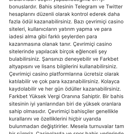
bonuslardır. Bahis sitesinin Telegram ve Twitter
hesaplarını düzenli olarak kontrol ederek daha
fazla ödül kazanabilirsiniz. Bazı çevrimiçi casino
siteleri, kullanıcıların yatırım yapma ve para
iadesi alma gibi farklı şeylerden para
kazanmasına olanak tanır. Çevrimiçi casino
sitelerinde yapılacak birçok eğlenceli şey
bulabilirsiniz. Şansınızı deneyebilir ve Farkbet
altyapısını ve lisans bilgilerini kullanabilirsiniz.
Çevrimiçi casino platformlarına ücretsiz olarak
katılabilir ve çok para kazanabilirsiniz. Kolayca
kaydolabilir ve her gün ödüller kazanabilirsiniz.
Farkbet Yüksek Vergi Oranına Sahiptir. Bir bahis
sitesinin iyi yanlarından biri de yüksek oranlara
sahip olmasıdır. Çevrimiçi bahisçiler genellikle
kurallarını ve özelliklerini hiçbir uyarıda
bulunmadan değiştirirler. Mesela turnuvalar tam
bir sürpriz. Casinolarda ve spor bahis yerlerinde