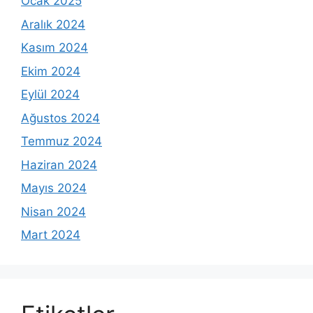
Ocak 2025
Aralık 2024
Kasım 2024
Ekim 2024
Eylül 2024
Ağustos 2024
Temmuz 2024
Haziran 2024
Mayıs 2024
Nisan 2024
Mart 2024