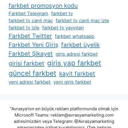
farkbet promosyon kodu
Farkbet Telegram
farkbet tv
farkbet tv canli maç
farkbet tv canli maç izle
farkbet tv izle
farkbet tv yayınları
Farkbet Twitter
farkbet whatsapp
Farkbet Yeni Giriş
farkbet üyelik
Farkbet Şikayet
giris adresi farkbet
giris yap farkbet
girisi farkbet
güncel farkbet
kayit farkbet
yeni adresi farkbet
yeni giris farkbet
"Avrasya'nın en büyük reklam platformunda olmak için
Microsoft Teams:
reklam@avrasyamarketing.com
adresimizden veya Telegram: @Avrasyamarketing
adresimizden irtibat kurabilirsiniz. (Tek iletişim