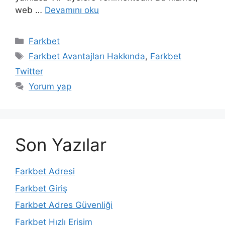
web …
Devamını oku
Kategoriler
Farkbet
Etiketler
Farkbet Avantajları Hakkında
,
Farkbet
Twitter
Yorum yap
Son Yazılar
Farkbet Adresi
Farkbet Giriş
Farkbet Adres Güvenliği
Farkbet Hızlı Erişim