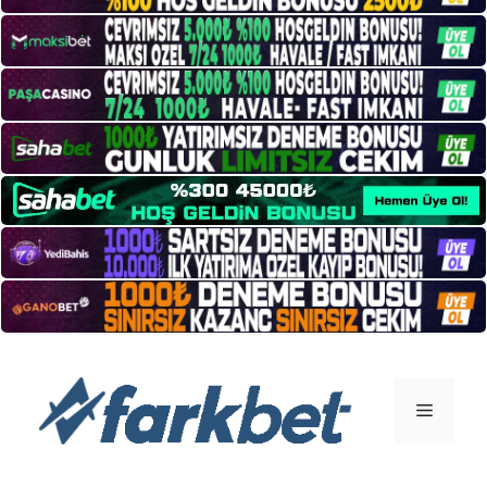
İçeriğe
atla
Menü