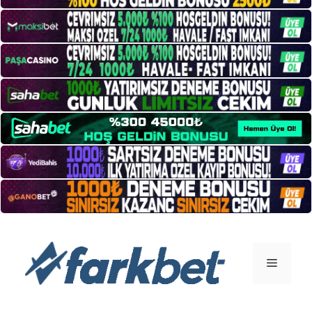
İçeriğe
atla
Menü