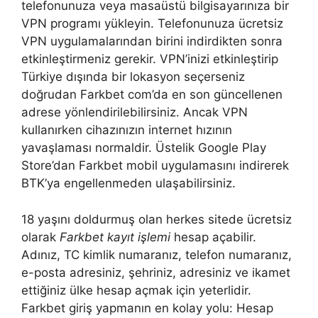
telefonunuza veya masaüstü bilgisayarınıza bir
VPN programı yükleyin. Telefonunuza ücretsiz
VPN uygulamalarından birini indirdikten sonra
etkinleştirmeniz gerekir. VPN’inizi etkinleştirip
Türkiye dışında bir lokasyon seçerseniz
doğrudan Farkbet com’da en son güncellenen
adrese yönlendirilebilirsiniz. Ancak VPN
kullanırken cihazınızın internet hızının
yavaşlaması normaldir. Üstelik Google Play
Store’dan Farkbet mobil uygulamasını indirerek
BTK’ya engellenmeden ulaşabilirsiniz.
18 yaşını doldurmuş olan herkes sitede ücretsiz
olarak
Farkbet kayıt işlemi
hesap açabilir.
Adınız, TC kimlik numaranız, telefon numaranız,
e-posta adresiniz, şehriniz, adresiniz ve ikamet
ettiğiniz ülke hesap açmak için yeterlidir.
Farkbet giriş yapmanın en kolay yolu: Hesap