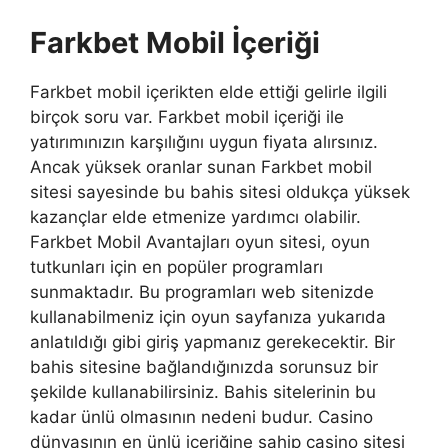
Farkbet Mobil İçeriği
Farkbet mobil içerikten elde ettiği gelirle ilgili
birçok soru var. Farkbet mobil içeriği ile
yatırımınızın karşılığını uygun fiyata alırsınız.
Ancak yüksek oranlar sunan Farkbet mobil
sitesi sayesinde bu bahis sitesi oldukça yüksek
kazançlar elde etmenize yardımcı olabilir.
Farkbet Mobil Avantajları oyun sitesi, oyun
tutkunları için en popüler programları
sunmaktadır. Bu programları web sitenizde
kullanabilmeniz için oyun sayfanıza yukarıda
anlatıldığı gibi giriş yapmanız gerekecektir. Bir
bahis sitesine bağlandığınızda sorunsuz bir
şekilde kullanabilirsiniz. Bahis sitelerinin bu
kadar ünlü olmasının nedeni budur. Casino
dünyasının en ünlü içeriğine sahip casino sitesi