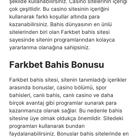
şekilde kullanabilirsiniz. Casino sitelerinin içeriği
çok çeşitlidir. Bu casino sitesinin içeriğini
kullanarak farklı koşullar altında para
kazanabilirsiniz. Bahis dünyasının en ünlü
sitelerinden biri olan Farkbet bahis sitesi
sayesinde sitenin programlarından kolayca
yararlanma olanağına sahipsiniz.
Farkbet Bahis Bonusu
Farkbet bahis sitesi, sitenin tanımladığı içerikler
arasında bonuslar, casino bölümü, spor
bahisleri, canlı bahis, canlı casino ve daha
birçok avantaj gibi programlar sunarak para
kazanmanıza olanak sağlar. Bu nedenle bahis
sitesine üye olmak oldukça önemlidir. Sitedeki
programları kullanarak bundan
faydalanabilirsiniz. Bonuslar bahis sitelerinde en