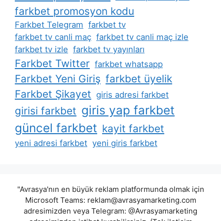
farkbet promosyon kodu
Farkbet Telegram
farkbet tv
farkbet tv canli maç
farkbet tv canli maç izle
farkbet tv izle
farkbet tv yayınları
Farkbet Twitter
farkbet whatsapp
Farkbet Yeni Giriş
farkbet üyelik
Farkbet Şikayet
giris adresi farkbet
giris yap farkbet
girisi farkbet
güncel farkbet
kayit farkbet
yeni adresi farkbet
yeni giris farkbet
"Avrasya'nın en büyük reklam platformunda olmak için
Microsoft Teams:
reklam@avrasyamarketing.com
adresimizden veya Telegram: @Avrasyamarketing