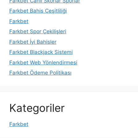
Farkbet Canlı Skorlar Sporlar
Farkbet Bahis Çeşitliliği
Farkbet
Farkbet Spor Çekilişleri
Farkbet İyi Bahisler
Farkbet Blackjack Sistemi
Farkbet Web Yönlendirmesi
Farkbet Ödeme Politikası
Kategoriler
Farkbet