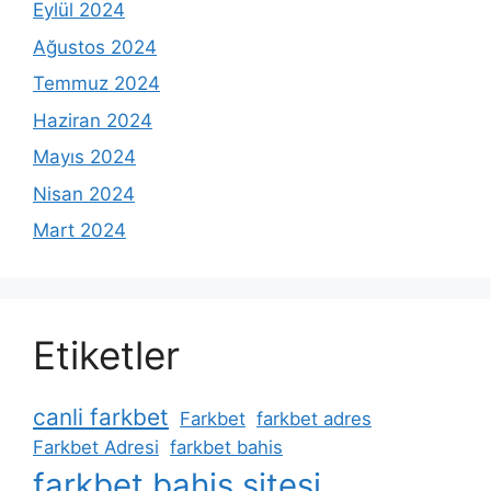
Eylül 2024
Ağustos 2024
Temmuz 2024
Haziran 2024
Mayıs 2024
Nisan 2024
Mart 2024
Etiketler
canli farkbet
Farkbet
farkbet adres
Farkbet Adresi
farkbet bahis
farkbet bahis sitesi