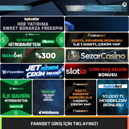
×
FARKBET GİRİŞ İÇİN TIKLAYINIZ!