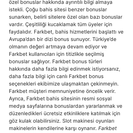
özel bonuslar hakkında ayrıntılı bilgi almaya
istekli. Çoğu bahis sitesi benzer bonuslar
sunarken, belirli sitelere özel olan bazı bonuslar
vardır. Çeşitliliği kucaklamak tüm üyeler için
faydalıdır. Farkbet, bahis hizmetlerini başlattı ve
Avrupa’dan bir dizi bonus sunuyor. Türkiye’de
olmanın değeri artmaya devam ediyor ve
Farkbet kullanıcıları için titizlikle seçilmiş
bonuslar sağlıyor. Farkbet bonus türleri
hakkında daha fazla bilgi edinmek istiyorsanız,
daha fazla bilgi için canlı Farkbet bonus
seçenekleri ekibimize ulaşmaktan çekinmeyin.
Farkbet müşteri memnuniyetine öncelik verir.
Ayrıca, Farkbet bahis sitesinin resmi sosyal
medya sayfalarına bonuslardan yararlanmak ve
düzenledikleri ücretsiz etkinliklere katılmak için
göz kulak olabilirsiniz. Slot makinesi oyunları
makinelerin kendilerine karşı oynanır.
Farkbet