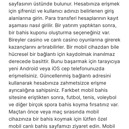
sayfasının üstünde bulunur. Hesabınıza erişmek
için şifrenizi ve kullanıcı adınızı belirlenen giriş
alanlarına girin. Para transferi hesaplarının kayıt
aşaması nasıl girilir. Bir yatırım yaptıktan sonra,
bir bahis kuponu oluşturma seçeneğiniz var.
Bireyler casino ve canlı casino oyunlarına girerek
kazançlarını artırabilirler. Bir mobil cihazdan bile
hücresel bir bağlantı için kaydolmak inanılmaz
derecede basittir. Bunu başarmak için tarayıcıya
yeni Android veya iOS cep telefonunuzda
erişmelisiniz. Güncellenmiş bağlantı adresini
kullanarak hesabınıza zahmetsizce erişme
ayrıcalığına sahipsiniz. Farkbet mobil bahis
sitesine eriştikten sonra, futbol, ​​tenis, voleybol
ve diğer birçok spora bahis koyma fırsatınız var.
Maçtan önce veya maç sırasında mobil
cihazınıza bir bahis koymak için lütfen özel
mobil canlı bahis sayfamızı ziyaret edin. Mobil