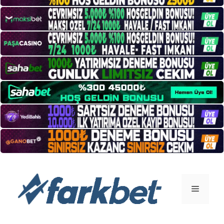
İçeriğe
atla
Menü