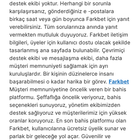
destek ekibi yoktur. Herhangi bir sorunla
karşılaşırsanız, gönderdiğiniz e -postalara
birkaç saat veya gün boyunca Farkbet için yanıt
verebilirsiniz. Tüm sorularınıza anında yanıt
vermekten mutluluk duyuyoruz. Farkbet iletişim
bilgileri, üyeler için kullanıcı dostu olacak şekilde
tasarlanmış ana sayfada bulunabilir. Çevrimiçi
destek ekibi ve mesajlaşma ekibi, daha fazla
müşteri memnuniyeti sağlamak için ayrı
kuruluşlardır. Bir kişinin düzinelerce insanı
başarabilmesi o kadar harika bir görev.
Farkbet
Müşteri memnuniyetine öncelik veren bir bahis
platformu. Şeffaflığa öncelik veriyoruz, bahis
seçenekleri sunuyoruz, yönetim ekibimizden
destek sağlıyoruz ve müşterilerimiz için yüksek
oranlar koruyoruz. En son bahis platformu olan
Farkbet, kullanıcılarına ücretsiz üyelik sunar ve
parlak bir geleceğe yol açar. Güvenilir ve