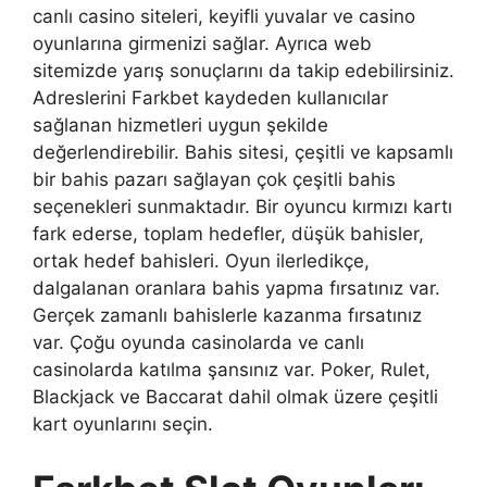
canlı casino siteleri, keyifli yuvalar ve casino
oyunlarına girmenizi sağlar. Ayrıca web
sitemizde yarış sonuçlarını da takip edebilirsiniz.
Adreslerini Farkbet kaydeden kullanıcılar
sağlanan hizmetleri uygun şekilde
değerlendirebilir. Bahis sitesi, çeşitli ve kapsamlı
bir bahis pazarı sağlayan çok çeşitli bahis
seçenekleri sunmaktadır. Bir oyuncu kırmızı kartı
fark ederse, toplam hedefler, düşük bahisler,
ortak hedef bahisleri. Oyun ilerledikçe,
dalgalanan oranlara bahis yapma fırsatınız var.
Gerçek zamanlı bahislerle kazanma fırsatınız
var. Çoğu oyunda casinolarda ve canlı
casinolarda katılma şansınız var. Poker, Rulet,
Blackjack ve Baccarat dahil olmak üzere çeşitli
kart oyunlarını seçin.