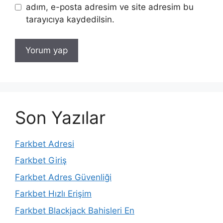
adım, e-posta adresim ve site adresim bu
tarayıcıya kaydedilsin.
Son Yazılar
Farkbet Adresi
Farkbet Giriş
Farkbet Adres Güvenliği
Farkbet Hızlı Erişim
Farkbet Blackjack Bahisleri En