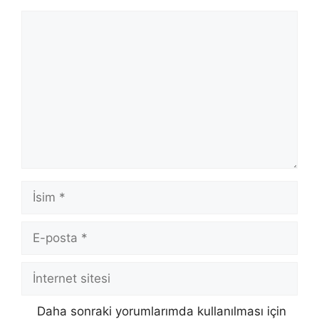
Yorum
İsim
E-
posta
İnternet
sitesi
Daha sonraki yorumlarımda kullanılması için