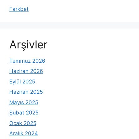
Farkbet
Arşivler
Temmuz 2026
Haziran 2026
Eylül 2025
Haziran 2025
Mayıs 2025
Şubat 2025
Ocak 2025
Aralık 2024