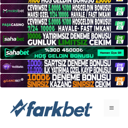
İçeriğe
atla
Menü