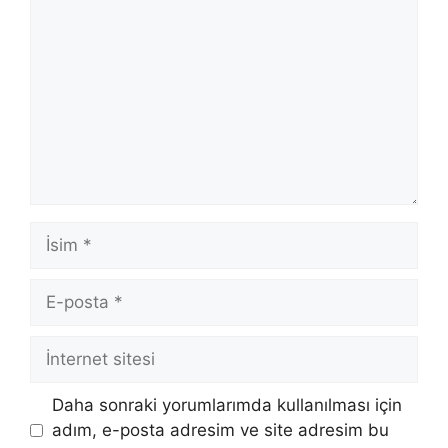
İsim
E-
posta
İnternet
sitesi
Daha sonraki yorumlarımda kullanılması için
adım, e-posta adresim ve site adresim bu