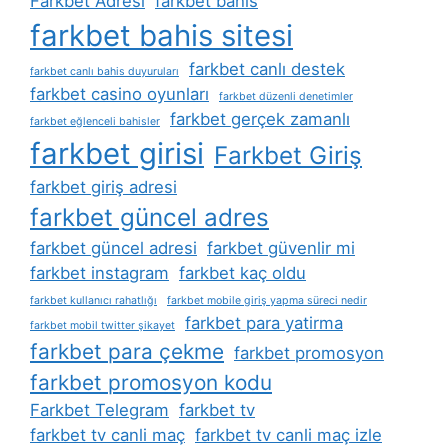
Farkbet Adresi
farkbet bahis
farkbet bahis sitesi
farkbet canlı destek
farkbet canlı bahis duyuruları
farkbet casino oyunları
farkbet düzenli denetimler
farkbet gerçek zamanlı
farkbet eğlenceli bahisler
farkbet girisi
Farkbet Giriş
farkbet giriş adresi
farkbet güncel adres
farkbet güncel adresi
farkbet güvenlir mi
farkbet instagram
farkbet kaç oldu
farkbet kullanıcı rahatlığı
farkbet mobile giriş yapma süreci nedir
farkbet para yatirma
farkbet mobil twitter şikayet
farkbet para çekme
farkbet promosyon
farkbet promosyon kodu
Farkbet Telegram
farkbet tv
farkbet tv canli maç
farkbet tv canli maç izle