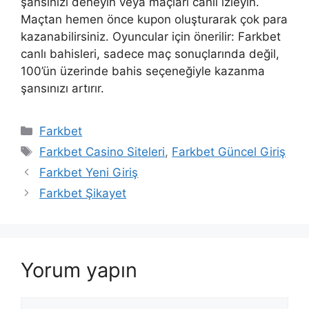
şansınızı deneyin veya maçları canlı izleyin.
Maçtan hemen önce kupon oluşturarak çok para
kazanabilirsiniz. Oyuncular için önerilir: Farkbet
canlı bahisleri, sadece maç sonuçlarında değil,
100’ün üzerinde bahis seçeneğiyle kazanma
şansınızı artırır.
Kategoriler
Farkbet
Etiketler
Farkbet Casino Siteleri
,
Farkbet Güncel Giriş
Farkbet Yeni Giriş
Farkbet Şikayet
Yorum yapın
Yorum