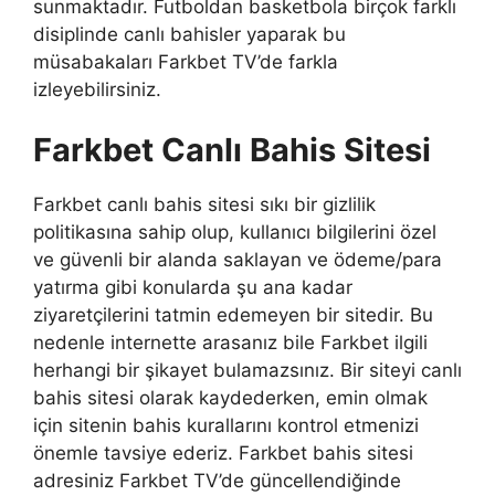
sunmaktadır. Futboldan basketbola birçok farklı
disiplinde canlı bahisler yaparak bu
müsabakaları Farkbet TV’de farkla
izleyebilirsiniz.
Farkbet Canlı Bahis Sitesi
Farkbet canlı bahis sitesi sıkı bir gizlilik
politikasına sahip olup, kullanıcı bilgilerini özel
ve güvenli bir alanda saklayan ve ödeme/para
yatırma gibi konularda şu ana kadar
ziyaretçilerini tatmin edemeyen bir sitedir. Bu
nedenle internette arasanız bile Farkbet ilgili
herhangi bir şikayet bulamazsınız. Bir siteyi canlı
bahis sitesi olarak kaydederken, emin olmak
için sitenin bahis kurallarını kontrol etmenizi
önemle tavsiye ederiz. Farkbet bahis sitesi
adresiniz Farkbet TV’de güncellendiğinde