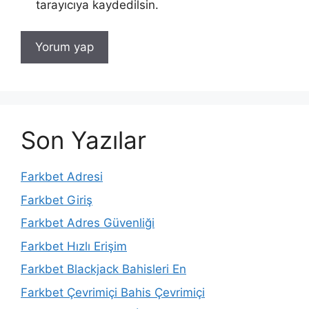
tarayıcıya kaydedilsin.
Son Yazılar
Farkbet Adresi
Farkbet Giriş
Farkbet Adres Güvenliği
Farkbet Hızlı Erişim
Farkbet Blackjack Bahisleri En
Farkbet Çevrimiçi Bahis Çevrimiçi