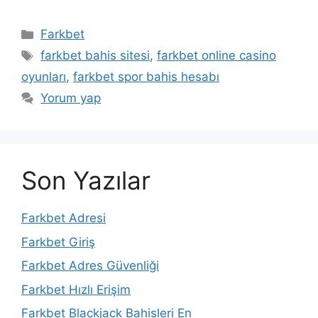
Kategoriler
Farkbet
Etiketler
farkbet bahis sitesi
,
farkbet online casino
oyunları
,
farkbet spor bahis hesabı
Yorum yap
Son Yazılar
Farkbet Adresi
Farkbet Giriş
Farkbet Adres Güvenliği
Farkbet Hızlı Erişim
Farkbet Blackjack Bahisleri En