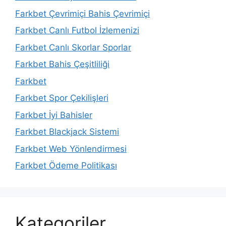
Farkbet Çevrimiçi Bahis Çevrimiçi
Farkbet Canlı Futbol İzlemenizi
Farkbet Canlı Skorlar Sporlar
Farkbet Bahis Çeşitliliği
Farkbet
Farkbet Spor Çekilişleri
Farkbet İyi Bahisler
Farkbet Blackjack Sistemi
Farkbet Web Yönlendirmesi
Farkbet Ödeme Politikası
Kategoriler