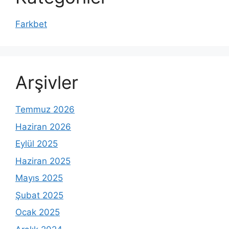
Farkbet
Arşivler
Temmuz 2026
Haziran 2026
Eylül 2025
Haziran 2025
Mayıs 2025
Şubat 2025
Ocak 2025