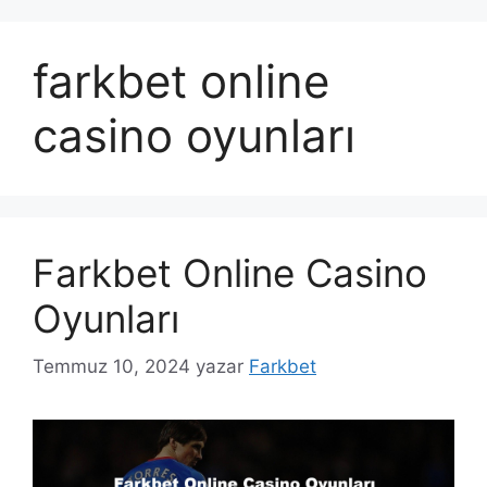
farkbet online
casino oyunları
Farkbet Online Casino
Oyunları
Temmuz 10, 2024
yazar
Farkbet