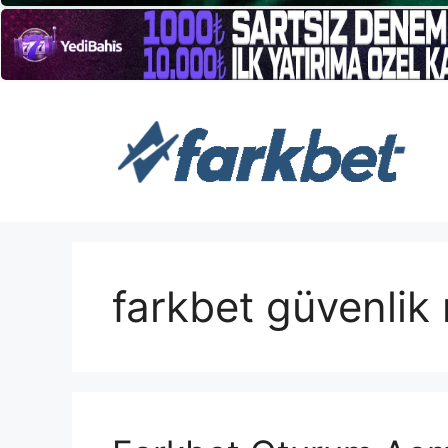
İçeriğe
atla
farkbet güvenlik