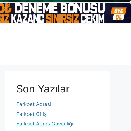
Son Yazılar
Farkbet Adresi
Farkbet Giriş
Farkbet Adres Güvenliği