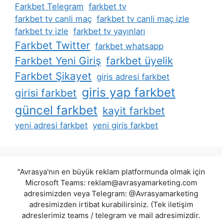
Farkbet Telegram
farkbet tv
farkbet tv canli maç
farkbet tv canli maç izle
farkbet tv izle
farkbet tv yayınları
Farkbet Twitter
farkbet whatsapp
Farkbet Yeni Giriş
farkbet üyelik
Farkbet Şikayet
giris adresi farkbet
giris yap farkbet
girisi farkbet
güncel farkbet
kayit farkbet
yeni adresi farkbet
yeni giris farkbet
"Avrasya'nın en büyük reklam platformunda olmak için
Microsoft Teams:
reklam@avrasyamarketing.com
adresimizden veya Telegram: @Avrasyamarketing
adresimizden irtibat kurabilirsiniz. (Tek iletişim
adreslerimiz teams / telegram ve mail adresimizdir.