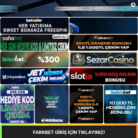
×
FARKBET GİRİŞ İÇİN TIKLAYINIZ!